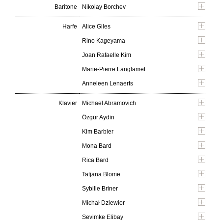
Baritone
Nikolay Borchev
Harfe
Alice Giles
Rino Kageyama
Joan Rafaelle Kim
Marie-Pierre Langlamet
Anneleen Lenaerts
Klavier
Michael Abramovich
Özgür Aydin
Kim Barbier
Mona Bard
Rica Bard
Tatjana Blome
Sybille Briner
Michał Dziewior
Sevimke Elibay