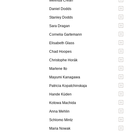
Melinda Crean
Daniel Dodds
Stanley Dodds
Sara Dragan
Cornelia Gartemann
Elisabeth Glass
Chad Hoopes
Christophe Horák
Marlene Ito
Mayumi Kanagawa
Patricia Kopatchinskaja
Hande Küden
Kotowa Machida
Anna Mehlin
Schlomo Mintz
Maria Nowak