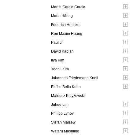
Martín García García
Mario Häring
Friedrich Höricke
Ron Maxim Huang
Paul Ji
David Kaplan
Ilya Kim
Yoonji Kim
Johannes Friedemann Knoll
Eloïse Bella Kohn
Mateusz Krzyżowski
Juhee Lim
Philipp Lynov
Stefan Malzew
Wataru Mashimo