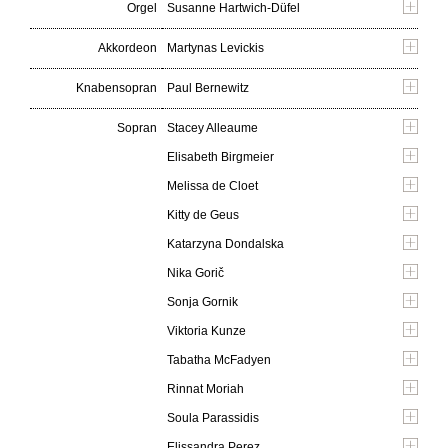
Orgel
Susanne Hartwich-Düfel
Akkordeon
Martynas Levickis
Knabensopran
Paul Bernewitz
Sopran
Stacey Alleaume
Elisabeth Birgmeier
Melissa de Cloet
Kitty de Geus
Katarzyna Dondalska
Nika Gorič
Sonja Gornik
Viktoria Kunze
Tabatha McFadyen
Rinnat Moriah
Soula Parassidis
Elissandra Perez