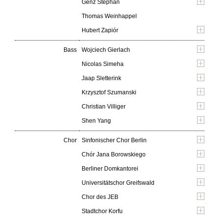
Genz Stephan
Thomas Weinhappel
Hubert Zapiór
Bass
Wojciech Gierlach
Nicolas Simeha
Jaap Sletterink
Krzysztof Szumanski
Christian Villiger
Shen Yang
Chor
Sinfonischer Chor Berlin
Chór Jana Borowskiego
Berliner Domkantorei
Universitätschor Greifswald
Chor des JEB
Stadtchor Korfu