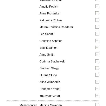
Amelie Petrich
Anna Prohaska
Katharina Richter
Maren Christina Roederer
Léa Sarfati
Christine Schäfer
Brigitta Simon
Anna Smith
Corinna Stachewski
Siobhan Stagg
Flurina Stucki
Alina Wunderlin
Hongmee Youn
Yuenyuen Zhou
Mezzosopran
Martina Govednik