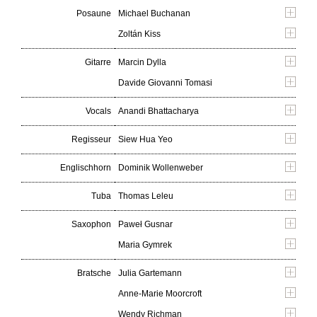
Posaune
Michael Buchanan
Zoltán Kiss
Gitarre
Marcin Dylla
Davide Giovanni Tomasi
Vocals
Anandi Bhattacharya
Regisseur
Siew Hua Yeo
Englischhorn
Dominik Wollenweber
Tuba
Thomas Leleu
Saxophon
Paweł Gusnar
Maria Gymrek
Bratsche
Julia Gartemann
Anne-Marie Moorcroft
Wendy Richman