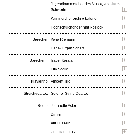
Jugendkammerchor des Musikgymasiums
Schwerin
Kammerchor orchi e balene
Hochschulchor der hmt Rostock
Sprecher
Katja Riemann
Hans-Jürgen Schatz
Sprecherin
Isabel Karajan
Etta Scollo
Klaviertrio
Vincent Trio
Streichquartett
Goldner String Quartet
Regie
Jeannette Aster
Dimitri
Atif Hussein
Christiane Lutz